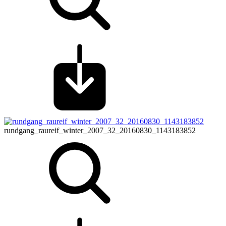
rundgang_raureif_winter_2007_32_20160830_1143183852