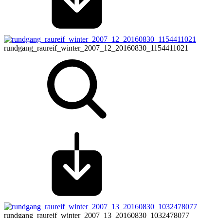
rundgang_raureif_winter_2007_12_20160830_1154411021
rundgang_raureif_winter_2007_13_20160830_1032478077