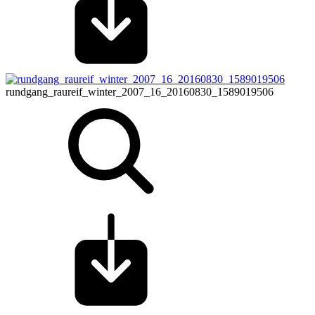
rundgang_raureif_winter_2007_16_20160830_1589019506