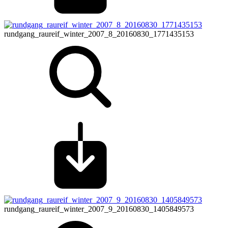
rundgang_raureif_winter_2007_8_20160830_1771435153
rundgang_raureif_winter_2007_9_20160830_1405849573