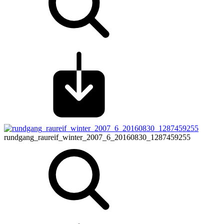
rundgang_raureif_winter_2007_6_20160830_1287459255