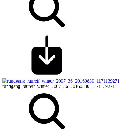
rundgang_raureif_winter_2007_36_20160830_1171139271