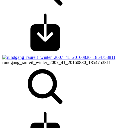
rundgang_raureif_winter_2007_41_20160830_1854753811