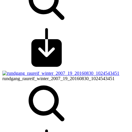
rundgang_raureif_winter_2007_19_20160830_1024543451