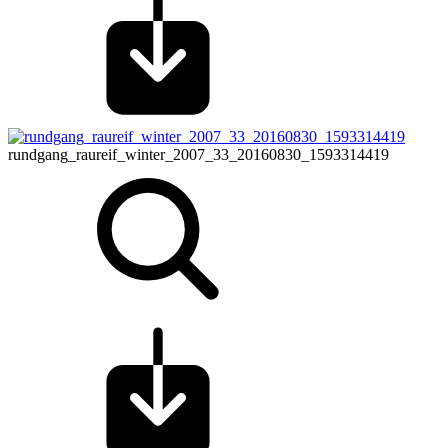
rundgang_raureif_winter_2007_33_20160830_1593314419