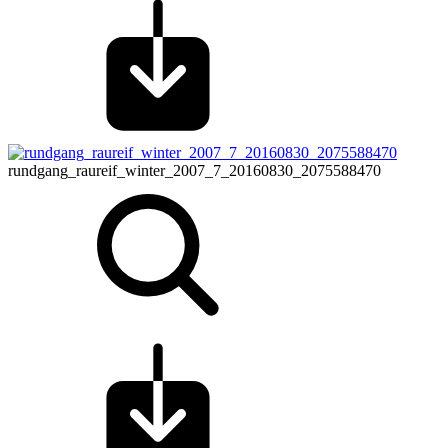
rundgang_raureif_winter_2007_7_20160830_2075588470