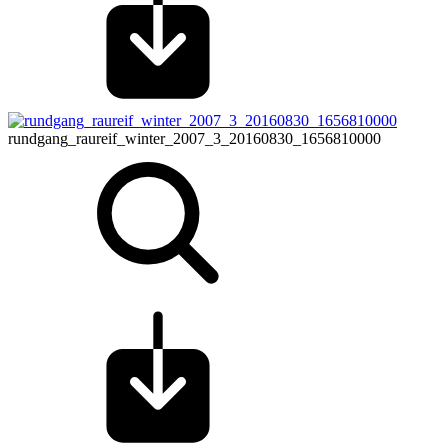
rundgang_raureif_winter_2007_3_20160830_1656810000