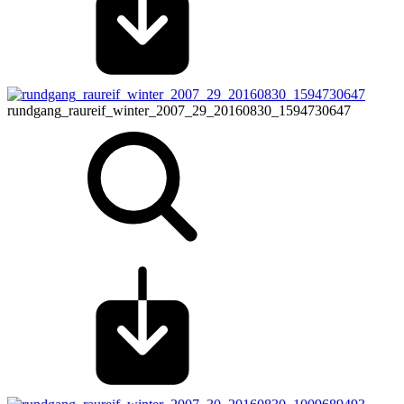
rundgang_raureif_winter_2007_29_20160830_1594730647