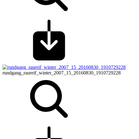
rundgang_raureif_winter_2007_15_20160830_1910729228