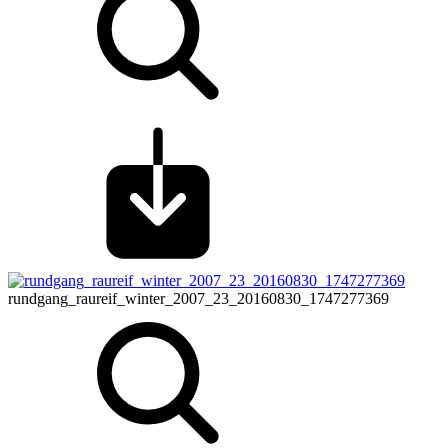
rundgang_raureif_winter_2007_23_20160830_1747277369