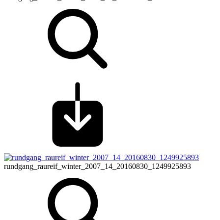
rundgang_raureif_winter_2007_14_20160830_1249925893