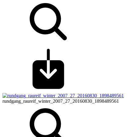
rundgang_raureif_winter_2007_27_20160830_1898489561