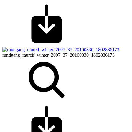
rundgang_raureif_winter_2007_37_20160830_1802836173