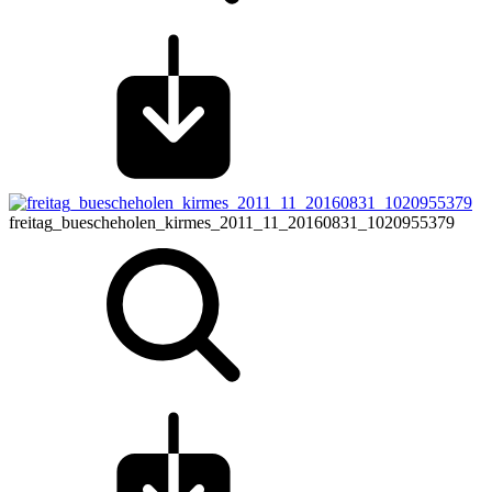
freitag_buescheholen_kirmes_2011_11_20160831_1020955379