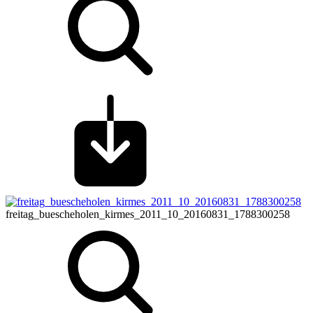
freitag_buescheholen_kirmes_2011_10_20160831_1788300258