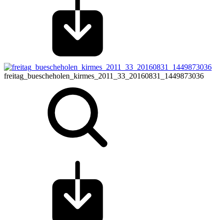
freitag_buescheholen_kirmes_2011_33_20160831_1449873036