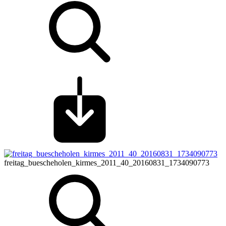
freitag_buescheholen_kirmes_2011_40_20160831_1734090773