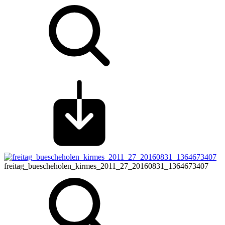
freitag_buescheholen_kirmes_2011_27_20160831_1364673407