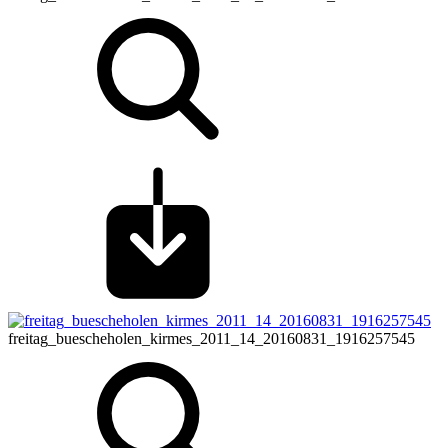
freitag_buescheholen_kirmes_2011_14_20160831_1916257545