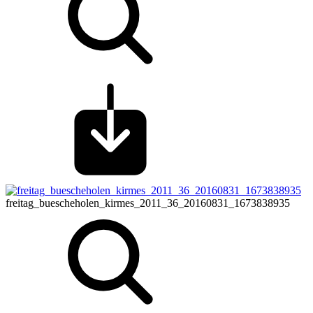
freitag_buescheholen_kirmes_2011_36_20160831_1673838935