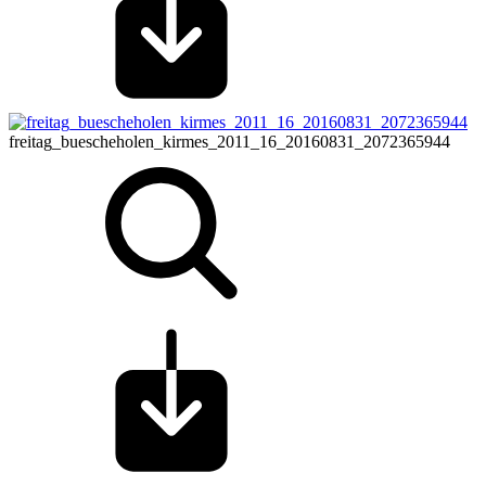
freitag_buescheholen_kirmes_2011_16_20160831_2072365944