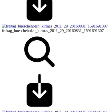
freitag_buescheholen_kirmes_2011_29_20160831_1591691307