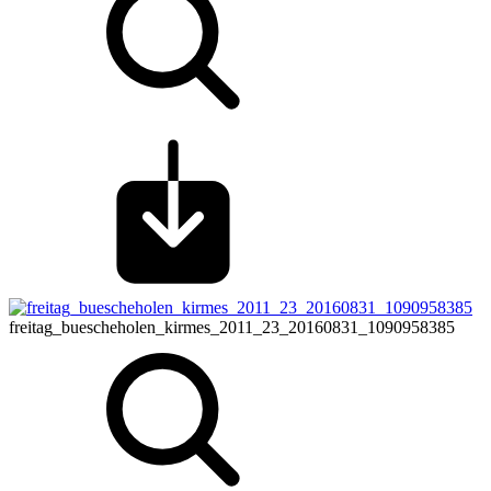
freitag_buescheholen_kirmes_2011_23_20160831_1090958385