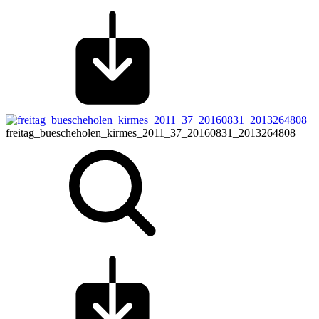
freitag_buescheholen_kirmes_2011_37_20160831_2013264808