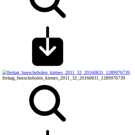
freitag_buescheholen_kirmes_2011_32_20160831_1289976739