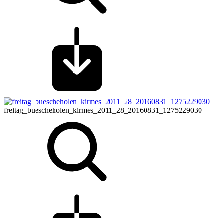
freitag_buescheholen_kirmes_2011_28_20160831_1275229030