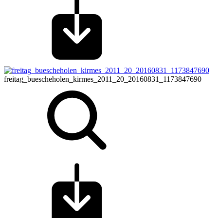
freitag_buescheholen_kirmes_2011_20_20160831_1173847690