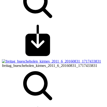
freitag_buescheholen_kirmes_2011_6_20160831_1717433831