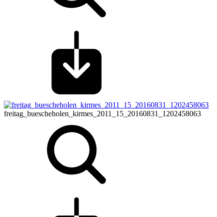
freitag_buescheholen_kirmes_2011_15_20160831_1202458063