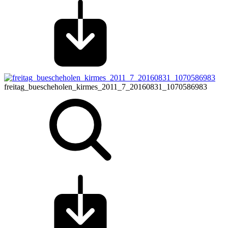
freitag_buescheholen_kirmes_2011_7_20160831_1070586983