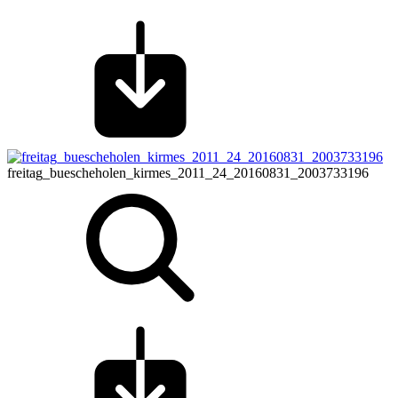
freitag_buescheholen_kirmes_2011_24_20160831_2003733196