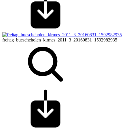
freitag_buescheholen_kirmes_2011_3_20160831_1592982935