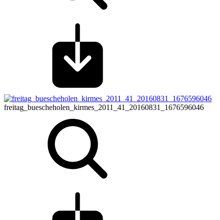
freitag_buescheholen_kirmes_2011_41_20160831_1676596046