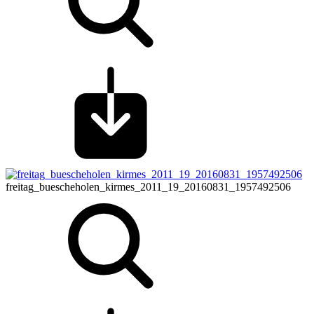
freitag_buescheholen_kirmes_2011_19_20160831_1957492506